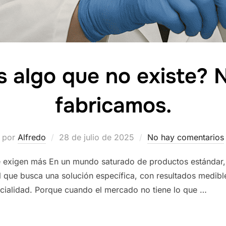
 algo que no existe? N
fabricamos.
Publicado
por
Alfredo
28 de julio de 2025
No hay comentarios
el
e exigen más En un mundo saturado de productos estándar, 
l que busca una solución específica, con resultados medibl
pecialidad. Porque cuando el mercado no tiene lo que …
 NO EXISTE? NOSOTROS LO FABRICAMOS.»