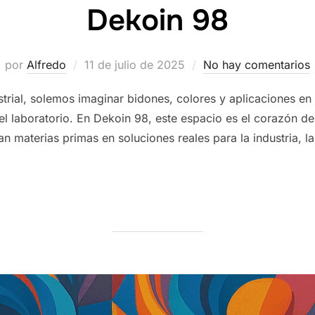
Dekoin 98
Publicado
por
Alfredo
11 de julio de 2025
No hay comentarios
el
rial, solemos imaginar bidones, colores y aplicaciones e
l laboratorio. En Dekoin 98, este espacio es el corazón de
n materias primas en soluciones reales para la industria, 
RIO: DONDE NACE CADA PINTURA DEKOIN 98»