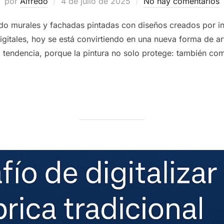
Publicado
por
Alfredo
4 de julio de 2025
No hay comentarios
el
o murales y fachadas pintadas con diseños creados por intel
tales, hoy se está convirtiendo en una nueva forma de arte
 tendencia, porque la pintura no solo protege: también co
OLUCIÓN EN PINTURA VINIERA DE LA INTELIGENCIA ARTIFICIAL?»