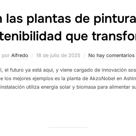
 las plantas de pintura
tenibilidad que transf
Publicado
por
Alfredo
18 de julio de 2025
No hay comentarios
el
al, el futuro ya está aquí, y viene cargado de innovación so
e los mejores ejemplos es la planta de AkzoNobel en Ashi
instalación utiliza energía solar y biomasa para alimentar 
AS DE PINTURA DEL FUTURO: SOSTENIBILIDAD QUE TRANSFORMA