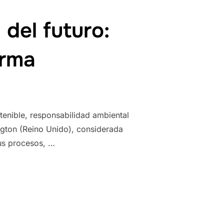
 del futuro:
orma
stenible, responsabilidad ambiental
ngton (Reino Unido), considerada
sus procesos, …
»