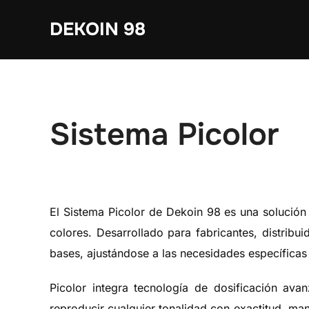
Saltar
DEKOIN 98
al
contenido
Sistema Picolor
El Sistema Picolor de Dekoin 98 es una solución
colores. Desarrollado para fabricantes, distribu
bases, ajustándose a las necesidades específicas d
Picolor integra tecnología de dosificación avan
reproducir cualquier tonalidad con exactitud, man