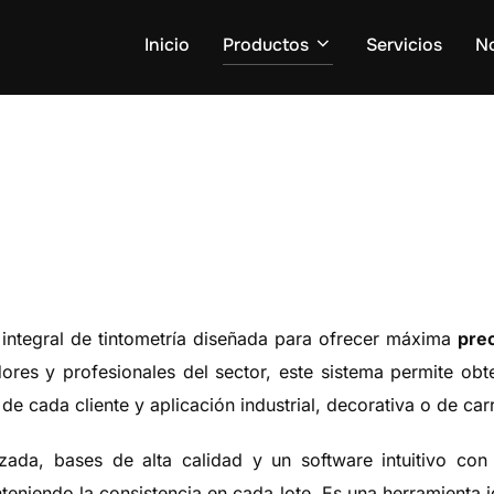
Inicio
Productos
Servicios
N
 integral de tintometría diseñada para ofrecer máxima
prec
idores y profesionales del sector, este sistema permite ob
e cada cliente y aplicación industrial, decorativa o de car
zada, bases de alta calidad y un software intuitivo con 
teniendo la consistencia en cada lote. Es una herramienta i