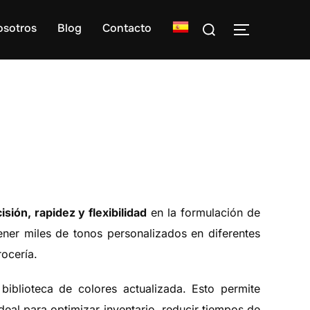
Buscar:
osotros
Blog
Contacto
ALTERNAR
isión, rapidez y flexibilidad
en la formulación de
tener miles de tonos personalizados en diferentes
rocería.
biblioteca de colores actualizada. Esto permite
deal para optimizar inventario, reducir tiempos de