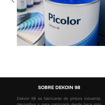
SOBRE DEKOIN 98
Dekoin 98 es fabricante de pintura industrial,
decorativa y para carrocería desde hace más