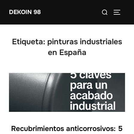
Saltar
Buscar:
DEKOIN 98
al
ALTERN
contenido
Etiqueta:
pinturas industriales
en España
Recubrimientos anticorrosivos: 5