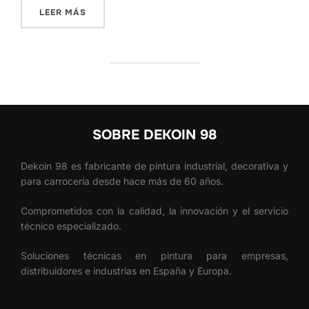
«RECUBRIMIENTOS ANTICORROSIVOS: 5 CLAV
LEER MÁS
SOBRE DEKOIN 98
Dekoin 98 es fabricante de pintura industrial, decorativa y
para carrocería desde hace más de 60 años.
Comprometidos con la calidad, la innovación y el servicio
técnico especializado.
Soluciones técnicas en pintura para empresas,
distribuidores e industrias en España y Europa.