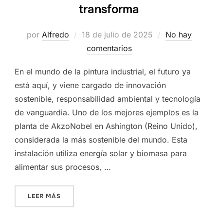
transforma
Publicado
por
Alfredo
18 de julio de 2025
No hay
el
comentarios
En el mundo de la pintura industrial, el futuro ya
está aquí, y viene cargado de innovación
sostenible, responsabilidad ambiental y tecnología
de vanguardia. Uno de los mejores ejemplos es la
planta de AkzoNobel en Ashington (Reino Unido),
considerada la más sostenible del mundo. Esta
instalación utiliza energía solar y biomasa para
alimentar sus procesos, …
«
ASÍ SERÁN LAS PLANTAS DE PINTURA DEL F
LEER MÁS