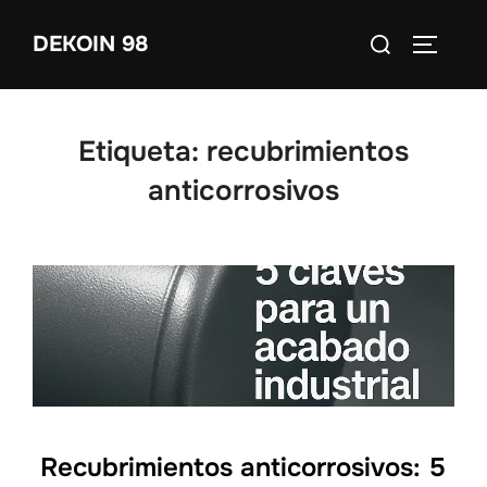
Saltar
Buscar:
DEKOIN 98
al
ALTERN
contenido
Etiqueta:
recubrimientos
anticorrosivos
Recubrimientos anticorrosivos: 5