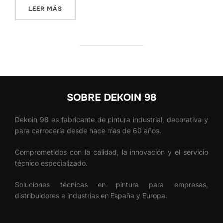
«RECUBRIMIENTOS ANTICORROSIVOS: 5 CLAV
LEER MÁS
SOBRE DEKOIN 98
Dekoin 98 es fabricante de pintura industrial, decorativa y
para carrocería desde hace más de 60 años.
Comprometidos con la calidad, la innovación y el servicio
técnico especializado.
Soluciones técnicas en pintura para empresas,
distribuidores e industrias en España y Europa.