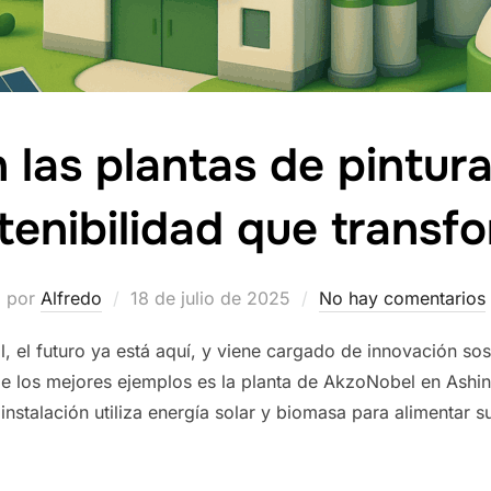
 las plantas de pintura
tenibilidad que transf
Publicado
por
Alfredo
18 de julio de 2025
No hay comentarios
el
al, el futuro ya está aquí, y viene cargado de innovación so
e los mejores ejemplos es la planta de AkzoNobel en Ashi
instalación utiliza energía solar y biomasa para alimentar 
AS DE PINTURA DEL FUTURO: SOSTENIBILIDAD QUE TRANSFORMA