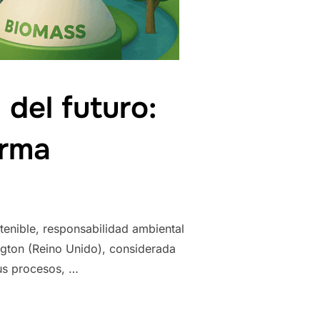
 del futuro:
orma
stenible, responsabilidad ambiental
ngton (Reino Unido), considerada
sus procesos, …
»