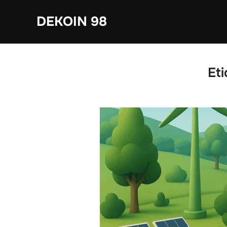
Saltar
DEKOIN 98
al
contenido
Et