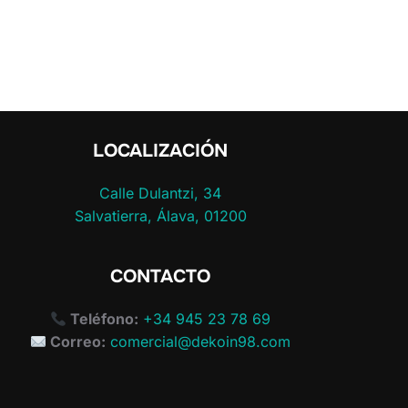
LOCALIZACIÓN
Calle Dulantzi, 34
Salvatierra, Álava, 01200
CONTACTO
Teléfono:
+34 945 23 78 69
Correo:
comercial@dekoin98.com