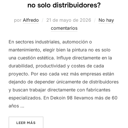
no solo distribuidores?
Publicado
por
Alfredo
21 de mayo de 2026
No hay
el
comentarios
En sectores industriales, automoción o
mantenimiento, elegir bien la pintura no es solo
una cuestión estética. Influye directamente en la
durabilidad, productividad y costes de cada
proyecto. Por eso cada vez más empresas están
dejando de depender únicamente de distribuidores
y buscan trabajar directamente con fabricantes
especializados. En Dekoin 98 llevamos más de 60
años …
«¿POR QUÉ CADA VEZ MÁS EMPRESAS BUSCAN 
LEER MÁS