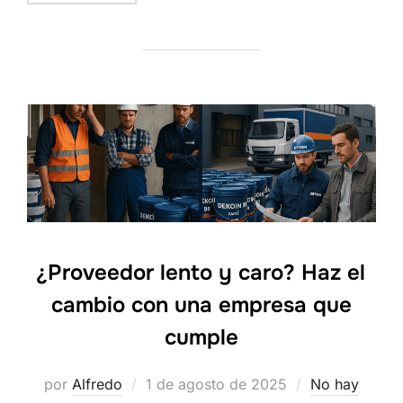
¿Proveedor lento y caro? Haz el
cambio con una empresa que
cumple
Publicado
por
Alfredo
1 de agosto de 2025
No hay