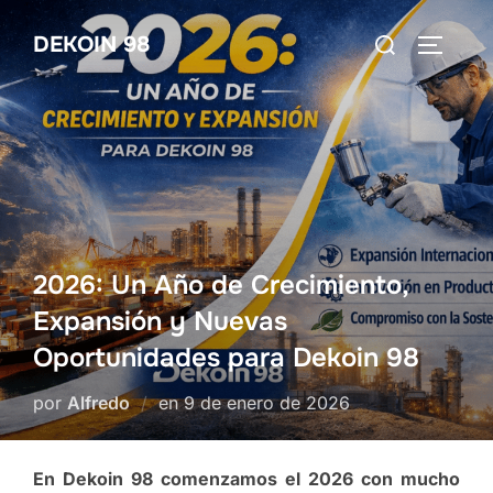
Saltar
Buscar:
DEKOIN 98
al
ALTERN
contenido
2026: Un Año de Crecimiento,
Expansión y Nuevas
Oportunidades para Dekoin 98
Publicado
por
Alfredo
en
9 de enero de 2026
el
En Dekoin 98 comenzamos el 2026 con mucho