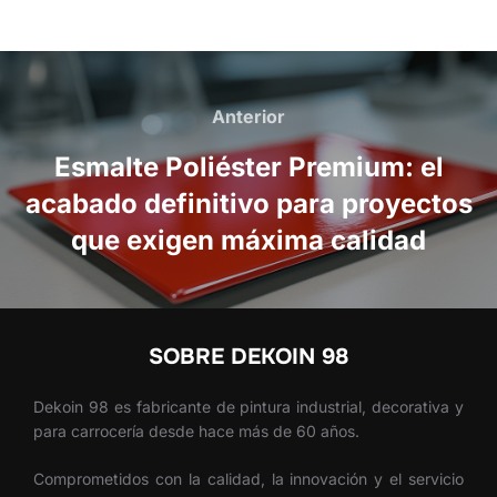
Navegación
de
Anterior
Anterior
entradas
Esmalte Poliéster Premium: el
acabado definitivo para proyectos
que exigen máxima calidad
SOBRE DEKOIN 98
Dekoin 98 es fabricante de pintura industrial, decorativa y
para carrocería desde hace más de 60 años.
Comprometidos con la calidad, la innovación y el servicio